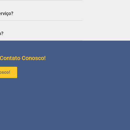
erviço?
o?
 Contato Conosco!
osco!