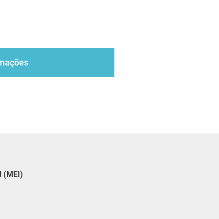
rmações
l (MEI)